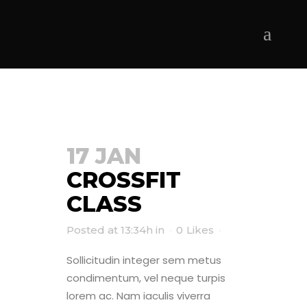
ARCHIVE
Hem
>
17 JAN
CROSSFIT
CLASS
Posted at 13:34h
in
0
Likes
Sollicitudin integer sem metus
condimentum, vel neque turpis
lorem ac. Nam iaculis viverra